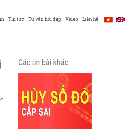
nh
Tin tức
Tư vấn hỏi đáp
Video
Liên hệ
i
Các tin bài khác
Đ"