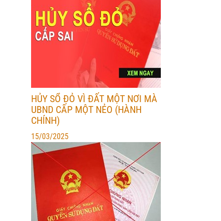
HỦY SỔ ĐỎ VÌ ĐẤT MỘT NƠI MÀ
UBND CẤP MỘT NẺO (HÀNH
CHÍNH)
15/03/2025