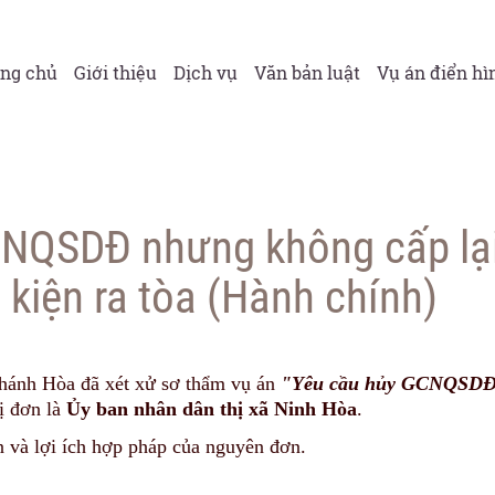
ang chủ
Giới thiệu
Dịch vụ
Văn bản luật
Vụ án điển hì
CNQSDĐ nhưng không cấp lạ
 kiện ra tòa (Hành chính)
Khánh Hòa đã xét xử sơ thẩm vụ án
"Yêu cầu hủy GCNQSD
ị đơn là
Ủy ban nhân dân thị xã Ninh Hòa
.
n và lợi ích hợp pháp của nguyên đơn.