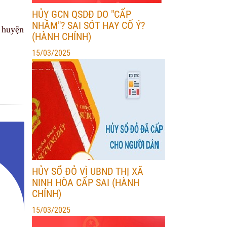
HỦY GCN QSDĐ DO "CẤP
NHẦM"? SAI SÓT HAY CỐ Ý?
n huyện
(HÀNH CHÍNH)
15/03/2025
HỦY SỔ ĐỎ VÌ UBND THỊ XÃ
NINH HÒA CẤP SAI (HÀNH
CHÍNH)
15/03/2025