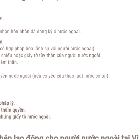
i.
.
 nhận hôn nhân đã đăng ký ở nước ngoài.
ồm
:
có hợp pháp hóa lãnh sự với người nước ngoài).
chiếu hoặc giấy tờ tùy thân của người nước ngoài.
tâm thần.
ền nước ngoài (nếu có yêu cầu theo luật nước sở tại).
pháp lý
.
ó thẩm quyền
.
chứng giấy tờ nước ngoài
.
phép lao động cho người nước ngoài tại Vi