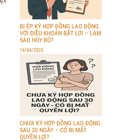
BỊ ÉP KÝ HỢP ĐỒNG LAO ĐỘNG
VỚI ĐIỀU KHOẢN BẤT LỢI – LÀM
SAO HỦY BỎ?
16/04/2025
CHƯA KÝ HỢP ĐỒNG LAO ĐỘNG
SAU 30 NGÀY – CÓ BỊ MẤT
QUYỀN LỢI?