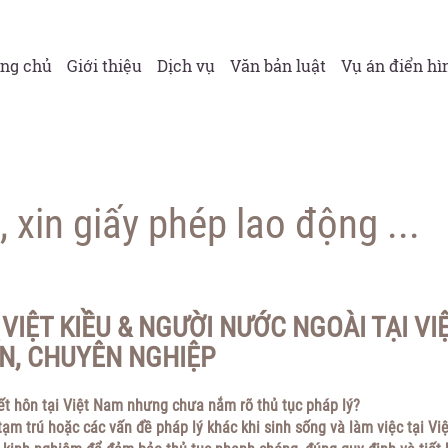
ang chủ
Giới thiệu
Dịch vụ
Văn bản luật
Vụ án điển hì
xin giấy phép lao động ...
VIỆT KIỀU & NGƯỜI NƯỚC NGOÀI TẠI VI
N, CHUYÊN NGHIỆP
ết hôn tại Việt Nam nhưng chưa nắm rõ thủ tục pháp lý?
 tạm trú hoặc các vấn đề pháp lý khác khi sinh sống và làm việc tại V