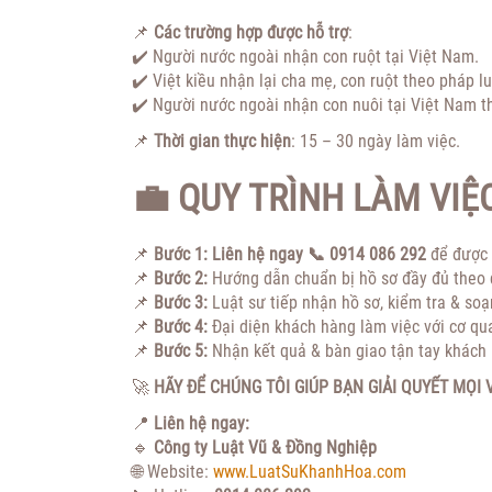
📌
Các trường hợp được hỗ trợ
:
✔️ Người nước ngoài nhận con ruột tại Việt Nam.
✔️ Việt kiều nhận lại cha mẹ, con ruột theo pháp l
✔️ Người nước ngoài nhận con nuôi tại Việt Nam 
📌
Thời gian thực hiện
: 15 – 30 ngày làm việc.
💼 QUY TRÌNH LÀM VIỆ
📌
Bước 1:
Liên hệ ngay
📞 0914 086 292
để được 
📌
Bước 2:
Hướng dẫn chuẩn bị hồ sơ đầy đủ theo 
📌
Bước 3:
Luật sư tiếp nhận hồ sơ, kiểm tra & soạ
📌
Bước 4:
Đại diện khách hàng làm việc với cơ qu
📌
Bước 5:
Nhận kết quả & bàn giao tận tay khách
🚀
HÃY ĐỂ CHÚNG TÔI GIÚP BẠN GIẢI QUYẾT MỌI
📍
Liên hệ ngay:
🔹
Công ty Luật Vũ & Đồng Nghiệp
🌐 Website:
www.LuatSuKhanhHoa.com