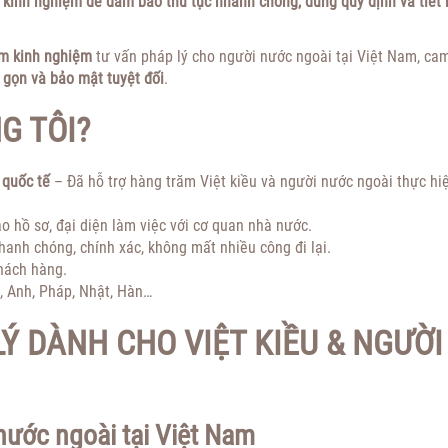
 kinh nghiệm để đảm bảo thủ tục nhanh chóng, đúng quy định và tiết
m kinh nghiệm
tư vấn pháp lý cho người nước ngoài tại Việt Nam, ca
 gọn và bảo mật tuyệt đối
.
G TÔI?
 quốc tế
– Đã hỗ trợ hàng trăm Việt kiều và người nước ngoài thực hi
o hồ sơ, đại diện làm việc với cơ quan nhà nước.
hanh chóng, chính xác, không mất nhiều công đi lại.
hách hàng.
, Anh, Pháp, Nhật, Hàn…
LÝ DÀNH CHO VIỆT KIỀU & NGƯỜI
 nước ngoài tại Việt Nam