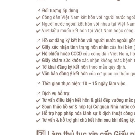
📌
Đối tượng áp dụng
:
✔️ Công dân Việt Nam kết hôn với người nước ngoà
✔️ Người nước ngoài kết hôn với nhau tại Việt Nam
✔️ Việt kiều muốn kết hôn tại Việt Nam hoặc công
📌
Hồ sơ đăng ký kết hôn với người nước ngoài g
✔️
Giấy xác nhận tình trạng hôn nhân
của hai bên (
✔️
Hộ chiếu hoặc CCCD
của công dân Việt Nam, hộ 
✔️
Giấy khám sức khỏe
xác nhận không mắc bệnh 
✔️
Tờ khai đăng ký kết hôn
theo mẫu quy định.
✔️
Văn bản đồng ý kết hôn
của cơ quan có thẩm quy
📌
Thời gian thực hiện
:
10 – 15 ngày làm việc
.
📌
Dịch vụ hỗ trợ
:
✔️
Tư vấn điều kiện kết hôn & giải đáp vướng mắc 
✔️
Soạn thảo hồ sơ & nộp tại Cơ quan Nhà nước c
✔️
Hỗ trợ hợp pháp hóa lãnh sự & dịch thuật công 
✔️
Tư vấn & hỗ trợ ghi chú kết hôn sau khi đăng ký
.
2️⃣ Làm thủ tục xin cấp Giấy 