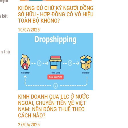
 kiệm
KHÔNG ĐỦ CHỮ KÝ NGƯỜI ĐỒNG
SỞ HỮU - HỢP ĐỒNG CÓ VÔ HIỆU
m kết
TOÀN BỘ KHÔNG?
10/07/2025
ện thủ
KINH DOANH QUA LLC Ở NƯỚC
NGOÀI, CHUYỂN TIỀN VỀ VIỆT
NAM: NÊN ĐÓNG THUẾ THEO
CÁCH NÀO?
27/06/2025