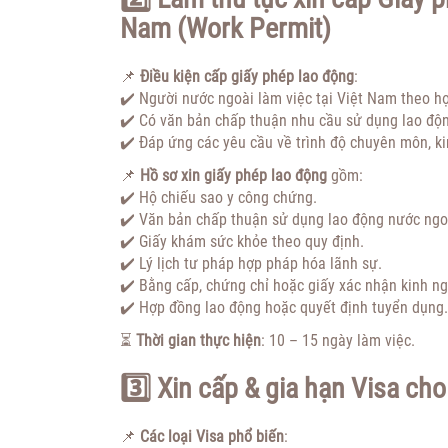
Nam (Work Permit)
📌
Điều kiện cấp giấy phép lao động
:
✔️ Người nước ngoài làm việc tại Việt Nam theo hợ
✔️ Có văn bản chấp thuận nhu cầu sử dụng lao độn
✔️ Đáp ứng các yêu cầu về trình độ chuyên môn, k
📌
Hồ sơ xin giấy phép lao động
gồm:
✔️ Hộ chiếu sao y công chứng.
✔️ Văn bản chấp thuận sử dụng lao động nước ngo
✔️ Giấy khám sức khỏe theo quy định.
✔️ Lý lịch tư pháp hợp pháp hóa lãnh sự.
✔️ Bằng cấp, chứng chỉ hoặc giấy xác nhận kinh n
✔️ Hợp đồng lao động hoặc quyết định tuyển dụng.
⏳
Thời gian thực hiện
: 10 – 15 ngày làm việc.
3️⃣ Xin cấp & gia hạn Visa ch
📌
Các loại Visa phổ biến
: