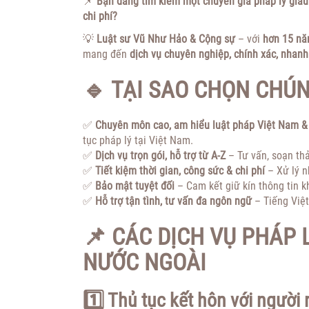
📌
Bạn đang tìm kiếm một chuyên gia pháp lý giàu
chi phí?
💡
Luật sư Vũ Như Hảo & Cộng sự
– với
hơn 15 nă
mang đến
dịch vụ chuyên nghiệp, chính xác, nhanh
🔹 TẠI SAO CHỌN CHÚN
✅
Chuyên môn cao, am hiểu luật pháp Việt Nam &
tục pháp lý tại Việt Nam.
✅
Dịch vụ trọn gói, hỗ trợ từ A-Z
– Tư vấn, soạn thả
✅
Tiết kiệm thời gian, công sức & chi phí
– Xử lý n
✅
Bảo mật tuyệt đối
– Cam kết giữ kín thông tin k
✅
Hỗ trợ tận tình, tư vấn đa ngôn ngữ
– Tiếng Việt
📌 CÁC DỊCH VỤ PHÁP 
NƯỚC NGOÀI
1️⃣ Thủ tục kết hôn với người