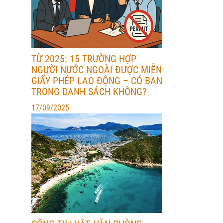
TỪ 2025: 15 TRƯỜNG HỢP
NGƯỜI NƯỚC NGOÀI ĐƯỢC MIỄN
GIẤY PHÉP LAO ĐỘNG – CÓ BẠN
TRONG DANH SÁCH KHÔNG?
17/09/2025