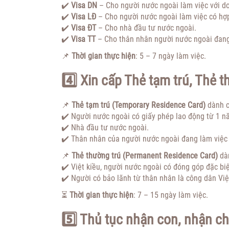
✔️
Visa DN
– Cho người nước ngoài làm việc với d
✔️
Visa LĐ
– Cho người nước ngoài làm việc có hợp
✔️
Visa ĐT
– Cho nhà đầu tư nước ngoài.
✔️
Visa TT
– Cho thân nhân người nước ngoài đang 
📌
Thời gian thực hiện
: 5 – 7 ngày làm việc.
4️⃣ Xin cấp Thẻ tạm trú, Thẻ 
📌
Thẻ tạm trú (Temporary Residence Card)
dành c
✔️ Người nước ngoài có giấy phép lao động từ 1 nă
✔️ Nhà đầu tư nước ngoài.
✔️ Thân nhân của người nước ngoài đang làm việc 
📌
Thẻ thường trú (Permanent Residence Card)
dà
✔️ Việt kiều, người nước ngoài có đóng góp đặc bi
✔️ Người có bảo lãnh từ thân nhân là công dân Vi
⏳
Thời gian thực hiện
: 7 – 15 ngày làm việc.
5️⃣ Thủ tục nhận con, nhận c