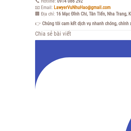
📞 Hotline:
0914 086 292
📧 Email:
LawyerVuNhuHao@gmail.com
🏢 Địa chỉ:
16 Mạc Đĩnh Chi, Tân Tiến,
Nha Trang, 
👉
Chúng tôi cam kết dịch vụ nhanh chóng, chính x
Chia sẻ bài viết