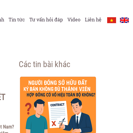
nh
Tin tức
Tư vấn hỏi đáp
Video
Liên hệ
Các tin bài khác
ỆT
iệt Nam?