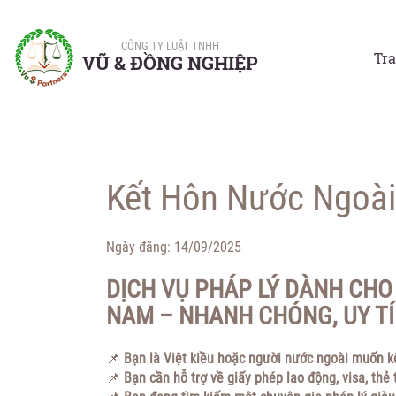
CÔNG TY LUẬT TNHH
Tr
VŨ & ĐỒNG NGHIỆP
Kết Hôn Nước Ngoài, 
Ngày đăng:
14/09/2025
DỊCH VỤ PHÁP LÝ DÀNH CHO 
NAM – NHANH CHÓNG, UY TÍ
📌
Bạn là Việt kiều hoặc người nước ngoài muốn k
📌
Bạn cần hỗ trợ về giấy phép lao động, visa, thẻ