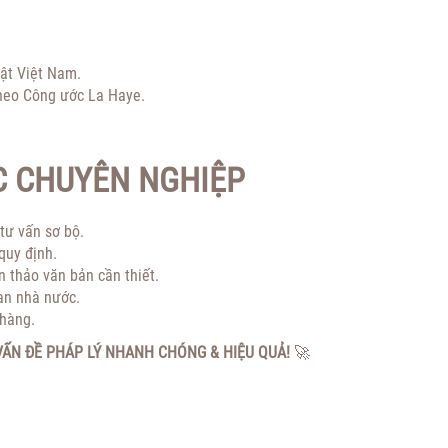
uật Việt Nam.
theo Công ước La Haye.
C CHUYÊN NGHIỆP
tư vấn sơ bộ.
quy định.
n thảo văn bản cần thiết.
an nhà nước.
 hàng.
 VẤN ĐỀ PHÁP LÝ NHANH CHÓNG & HIỆU QUẢ!
🚀